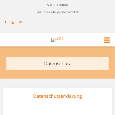
05403 781818
andreas.schaiper@amarc21.de
Datenschutz
Datensc
hutzerklärung